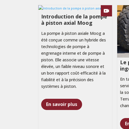
Introduction de la pompe
à piston axial Moog
La pompe à piston axiale Moog a
été conçue comme un hybride des
technologies de pompe à
engrenage interne et de pompe à
piston. Elle associe une vitesse
Le 
élevée, un faible niveau sonore et
ing
un bon rapport coût-efficacité à la
En t
fiabilité et à la précision des
servi
systèmes à piston.
la so
Terr
En savoir plus
chan
E