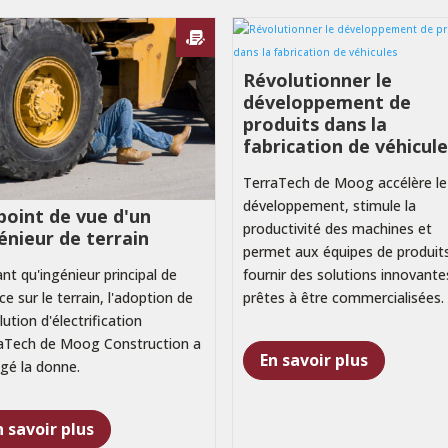
Révolutionner le
développement de
produits dans la
fabrication de véhicul
TerraTech de Moog accélère le
développement, stimule la
point de vue d'un
productivité des machines et
énieur de terrain
permet aux équipes de produit
ant qu'ingénieur principal de
fournir des solutions innovante
ce sur le terrain, l'adoption de
prêtes à être commercialisées.
lution d'électrification
aTech de Moog Construction a
En savoir plus
gé la donne.
n savoir plus