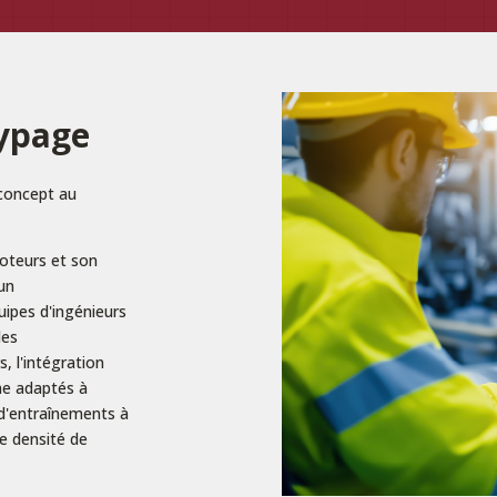
typage
 concept au
oteurs et son
un
uipes d'ingénieurs
les
, l'intégration
me adaptés à
, d'entraînements à
e densité de