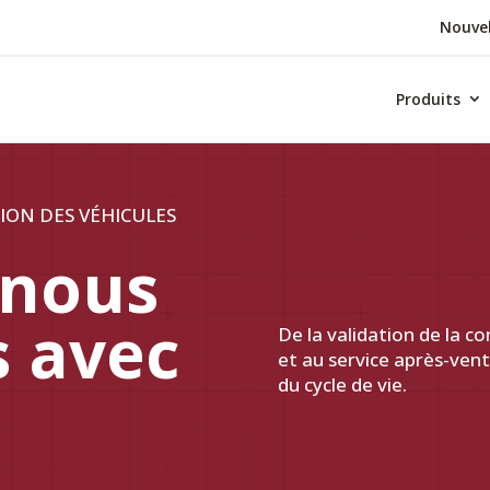
Nouvel
Produits
ION DES VÉHICULES
nous
s avec
De la validation de la co
et au service après-ven
du cycle de vie.