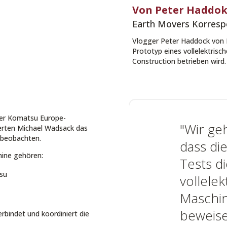
Von Peter Haddo
Earth Movers Korres
Vlogger Peter Haddock von E
Prototyp eines vollelektris
Construction betrieben wird.
der Komatsu Europe-
"Wir ge
rten Michael Wadsack das
l beobachten.
dass d
ine gehören:
Tests di
su
vollele
Maschin
beweise
bindet und koordiniert die