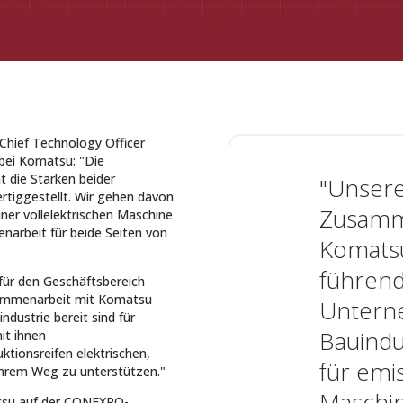
 Chief Technology Officer
 bei Komatsu: "Die
 die Stärken beider
"Unser
rtiggestellt. Wir gehen davon
Zusamm
ner vollelektrischen Maschine
arbeit für beide Seiten von
Komatsu
führen
 für den Geschäftsbereich
sammenarbeit mit Komatsu
Untern
dustrie bereit sind für
Bauindu
it ihnen
tionsreifen elektrischen,
für emi
ihrem Weg zu unterstützen."
Maschi
atsu auf der CONEXPO-