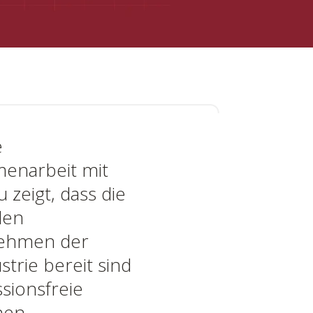
e
enarbeit mit
 zeigt, dass die
den
ehmen der
strie bereit sind
ssionsfreie
nen.