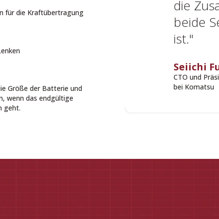
die Zus
n für die Kraftübertragung
beide S
e
ist."
 Lenken
Seiichi F
CTO und Präsi
bei Komatsu
ie Größe der Batterie und
n, wenn das endgültige
n geht.