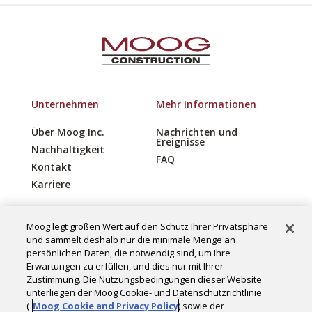
Unternehmen
Mehr Informationen
Über Moog Inc.
Nachrichten und
Ereignisse
Nachhaltigkeit
FAQ
Kontakt
Karriere
Moog legt großen Wert auf den Schutz Ihrer Privatsphäre
und sammelt deshalb nur die minimale Menge an
Copyright © 2025 Moog Construction.
persönlichen Daten, die notwendig sind, um Ihre
Erwartungen zu erfüllen, und dies nur mit Ihrer
Alle Rechte vorbehalten.
Zustimmung. Die Nutzungsbedingungen dieser Website
unterliegen der Moog Cookie- und Datenschutzrichtlinie
Cookie-Einstellungen
(
Moog Cookie and Privacy Policy
) sowie der